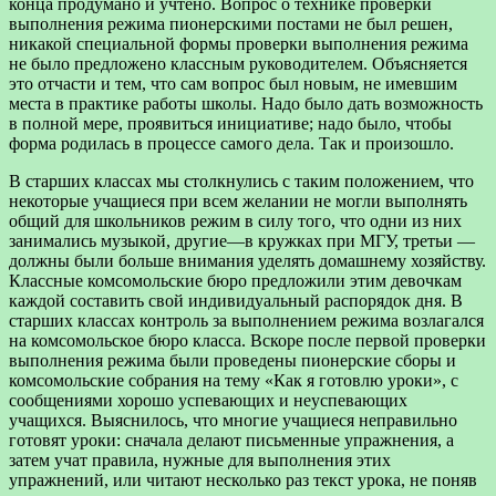
конца продумано и учтено. Вопрос о технике проверки
выполнения режима пионерскими постами не был решен,
никакой специальной формы проверки выполнения режима
не было предложено классным руководителем. Объясняется
это отчасти и тем, что сам вопрос был новым, не имевшим
места в практике работы школы. Надо было дать возможность
в полной мере, проявиться инициативе; надо было, чтобы
форма родилась в процессе самого дела. Так и произошло.
В старших классах мы столкнулись с таким положением, что
некоторые учащиеся при всем желании не могли выполнять
общий для школьников режим в силу того, что одни из них
занимались музыкой, другие—в кружках при МГУ, третьи —
должны были больше внимания уделять домашнему хозяйству.
Классные комсомольские бюро предложили этим девочкам
каждой составить свой индивидуальный распорядок дня. В
старших классах контроль за выполнением режима возлагался
на комсомольское бюро класса. Вскоре после первой проверки
выполнения режима были проведены пионерские сборы и
комсомольские собрания на тему «Как я готовлю уроки», с
сообщениями хорошо успевающих и неуспевающих
учащихся. Выяснилось, что многие учащиеся неправильно
готовят уроки: сначала делают письменные упражнения, а
затем учат правила, нужные для выполнения этих
упражнений, или читают несколько раз текст урока, не поняв