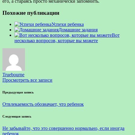
его, а стараясь просто механически запомнить.
Похожие публикации
Успехи ребенка
Домашние задания
Вот
несколько вопросов, которые вы можете
Truebourne
Просмотреть все записи
Навигация
Предыдущая запись
по
Отвлекаемость обозначает, что ребенок
записям
Следующая запись
Не забывайте, что это совершенно нормально, если иногда
ребенок