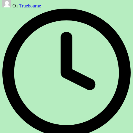
Запись
От
Truebourne
от