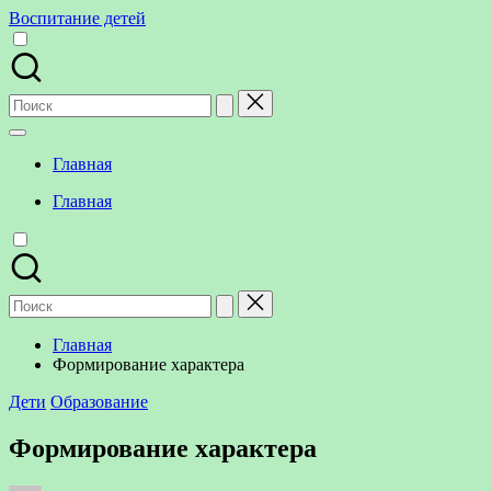
Перейти
Воспитание детей
к
содержимому
Поиск
для:
Главная
Главная
Поиск
для:
Главная
Формирование характера
Опубликовано
Дети
Образование
в
Формирование характера