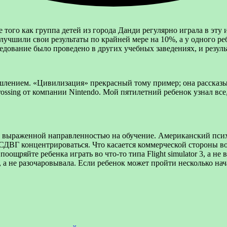
 того как группа детей из города Данди регулярно играла в эту 
 улучшили свои
результаты по крайней мере на 10%, а у одного р
едование было проведено в других учебных заведениях, и резул
лением. «Цивилизация» прекрасный тому пример; она рассказыв
ssing от компании Nintendo. Мой пятилетний ребенок узнал все,
но выраженной направленностью на обучение. Американский пси
СДВГ концентрироваться. Что касается коммерческой стороны во
оощряйте ребенка играть во что-то типа Flight simulator 3, а н
 а не разочаровывала. Если ребенок может пройти несколько нач