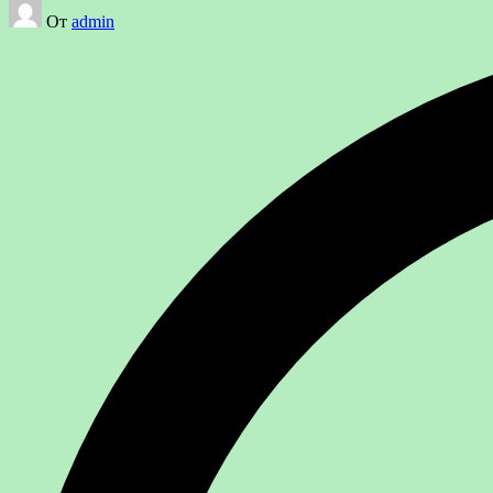
Запись
От
admin
от