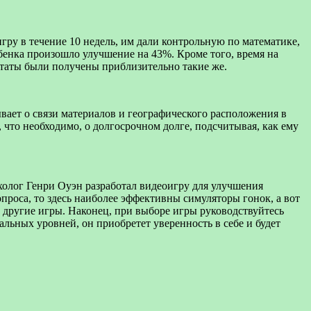
игру в течение 10 недель, им дали контрольную по математике,
ебенка произошло улучшение на 43%. Кроме того, время на
ьтаты были получены приблизительно такие же.
ает о связи материалов и географического расположения в
 что необходимо, о долгосрочном долге, подсчитывая, как ему
холог Генри Оуэн разработал видеоигру для улучшения
проса, то здесь наиболее эффективны симуляторы гонок, а вот
е в другие игры. Наконец, при выборе игры руководствуйтесь
альных уровней, он приобретет уверенность в себе и будет