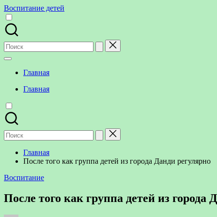
Перейти
Воспитание детей
к
содержимому
Поиск
для:
Главная
Главная
Поиск
для:
Главная
После того как группа детей из города Данди регулярно
Опубликовано
Воспитание
в
После того как группа детей из города 