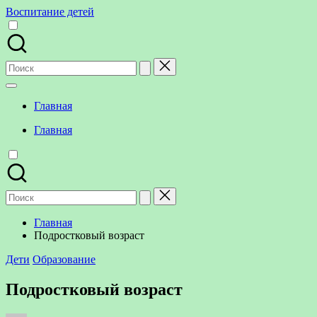
Перейти
Воспитание детей
к
содержимому
Поиск
для:
Главная
Главная
Поиск
для:
Главная
Подростковый возраст
Опубликовано
Дети
Образование
в
Подростковый возраст