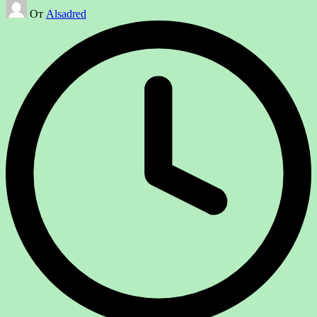
Запись
От
Alsadred
от