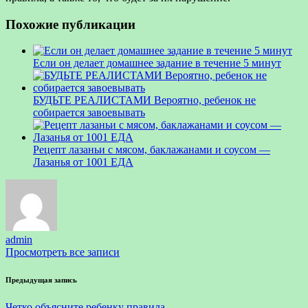
Похожие публикации
Если он делает домашнее задание в течение 5 минут
БУДЬТЕ РЕАЛИСТАМИ Вероятно, ребенок не
собирается завоевывать
Рецепт лазаньи с мясом, баклажанами и соусом —
Лазанья от 1001 ЕДА
admin
Просмотреть все записи
Навигация
Предыдущая запись
по
Четко объясните ребенку правила