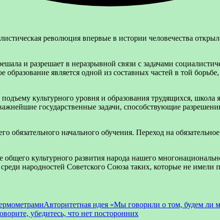
листическая революция впервые в истории человечества открыла
ешала и разрешает в неразрывной связи с задачами социалистиче
ое образование является одной из составных частей в той борьбе
 подъему культурного уровня и образования трудящихся, школа 
 важнейшие государственные задачи, способствующие разрешению
его обязательного начального обучения. Переход на обязательн
 общего культурного развития народа нашего многонациональног
е среди народностей Советского Союза таких, которые не имели
Авторитетная идея «Мы говорили о том, будем ли 
оворите, убедитесь, что нет посторонних