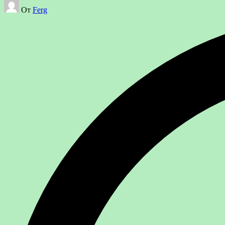
Запись
От
Ferg
от