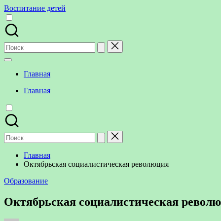
Перейти
Воспитание детей
к
содержимому
Поиск
для:
Главная
Главная
Поиск
для:
Главная
Октябрьская социалистическая революция
Опубликовано
Образование
в
Октябрьская социалистическая револ