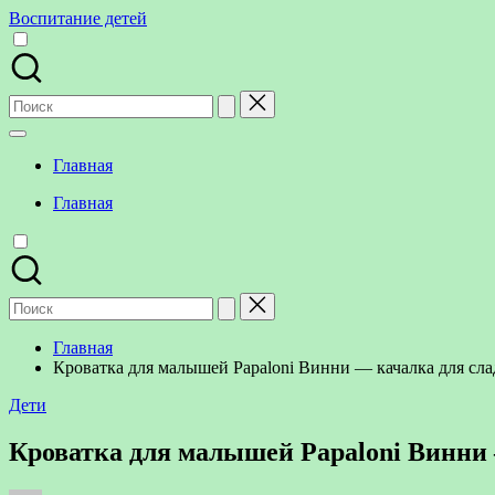
Перейти
Воспитание детей
к
содержимому
Поиск
для:
Главная
Главная
Поиск
для:
Главная
Кроватка для малышей Papaloni Винни — качалка для сла
Опубликовано
Дети
в
Кроватка для малышей Papaloni Винни 