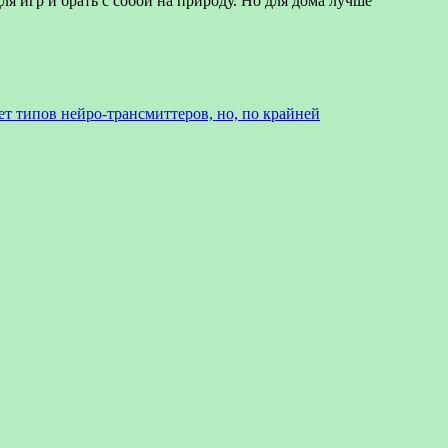
я игр и брать с собой на природу. Но для дома лучше
ет типов нейро-трансмиттеров, но, по крайней