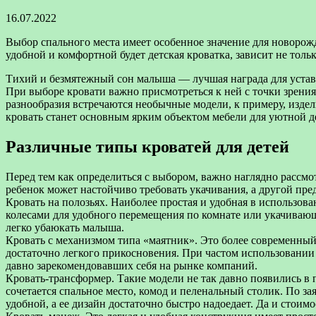
16.07.2022
Выбор спального места имеет особенное значение для новорожд
удобной и комфортной будет
детская кроватка, зависит не толь
Тихий и безмятежный сон малыша — лучшая награда для уста
При выборе кровати важно присмотреться к ней с точки зрения
разнообразия встречаются необычные модели, к примеру, издели
кровать станет основным ярким объектом мебели для уютной д
Различные типы кроватей для детей
Перед тем как определиться с выбором, важно наглядно рассмо
ребенок может настойчиво требовать укачивания, а другой пре
Кровать на полозьях. Наиболее простая и удобная в использов
колесами для удобного перемещения по комнате или укачивающ
легко убаюкать малыша.
Кровать с механизмом типа «маятник». Это более современный в
достаточно легкого прикосновения. При частом использовании
давно зарекомендовавших себя на рынке компаний.
Кровать-трансформер. Такие модели не так давно появились в 
сочетается спальное место, комод и пеленальный столик. По за
удобной, а ее дизайн достаточно быстро надоедает. Да и стоимо