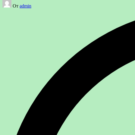
Запись
От
admin
от