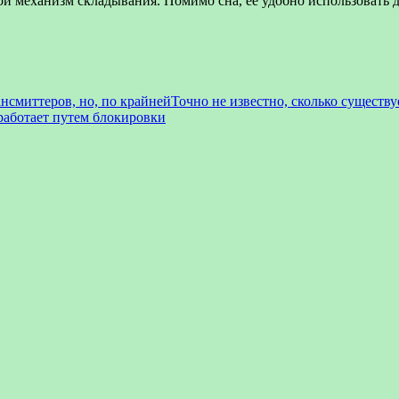
й механизм складывания. Помимо сна, ее удобно использовать дл
Точно не известно, сколько существу
работает путем блокировки