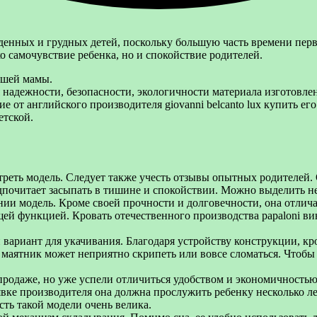
енных и грудных детей, поскольку большую часть времени первы
ко самочувствие ребенка, но и спокойствие родителей.
вшей мамы.
 надежности, безопасности, экологичности материала изготовле
е от английского производителя giovanni belcanto lux купить ег
етской.
треть модель. Следует также учесть отзывы опытных родителей. 
дпочитает засыпать в тишине и спокойствии. Можно выделить не
ании модель. Кроме своей прочности и долговечности, она отлич
ей функцией. Кровать отечественного производства papaloni ви
ариант для укачивания. Благодаря устройству конструкции, кров
 маятник может неприятно скрипеть или вовсе сломаться. Чтобы
продаже, но уже успели отличиться удобством и экономичностью
явке производителя она должна прослужить ребенку несколько ле
сть такой модели очень велика.