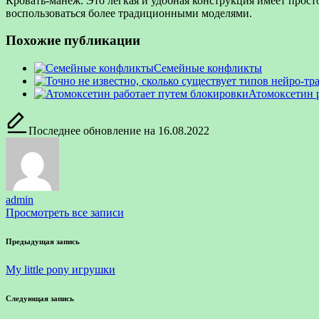
Кровать-манеж. Это легкая и удобная конструкция имеет просто
воспользоваться более традиционными моделями.
Похожие публикации
Семейные конфликты
Атомоксетин 
Последнее обновление на 16.08.2022
admin
Просмотреть все записи
Навигация
Предыдущая запись
по
My little pony игрушки
записям
Следующая запись