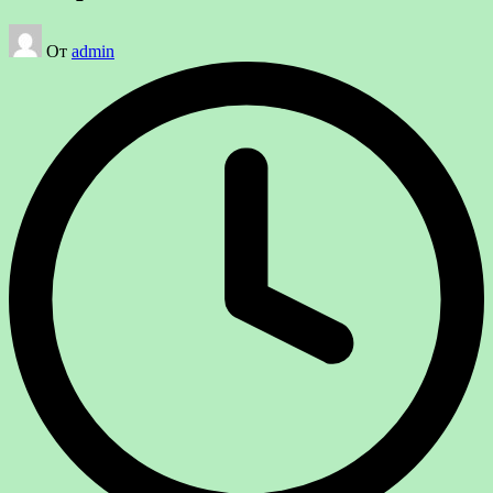
Запись
От
admin
от