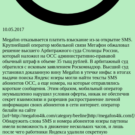
10.05.2017
Megafon отказывается платить взыскание из-за открытие SMS.
Крупнейший оператор мобильной связи Мегафон обжаловал
решение высшего Арбитражного суда Столицы России,
который наложил на ОСС административно-прававой
обычный штраф в объеме 35 тыщ рублей. В арбитажный суд
обратился с исковым заявлением Роскомнадзор. Высший суд
установил доказанную вину Megafon в утечке инфы: в итогах
выдачи поиска Яндекс юзеры могли найти тексты SMS
абонентов ОСС, а еще номера, на которые отправлялись
короткие сообщения. Этим образом, мобильный оператор
неумышленно нарушил условия оферты, никак не обеспечив
секрет взаимосвязи и разрешив распространение личной
информации своих абонентов в сети интернет. оператор
билайн на сайте
[url=http://megafon4ik.com/category/beeline]http://megafon4ik.com/[/
Обнаружить слова SMS и номера абонентов юзеры паутины
имели возможность в движение нескольких часов, и лишь
после чего работники Яндекса удалили секретную