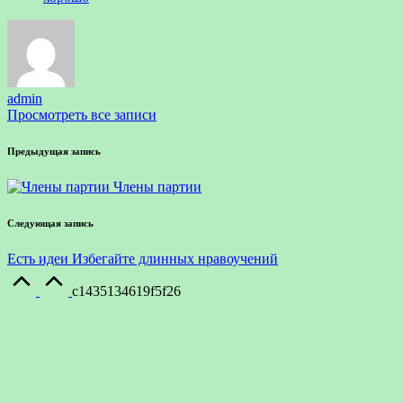
admin
Просмотреть все записи
Навигация
Предыдущая запись
по
Члены партии
записям
Следующая запись
Есть идеи Избегайте длинных нравоучений
Прокрутка
вверх
c1435134619f5f26